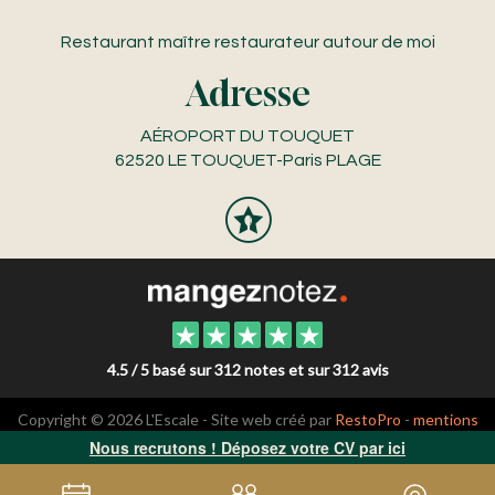
Restaurant maître restaurateur autour de moi
Adresse
AÉROPORT DU TOUQUET
62520 LE TOUQUET-Paris PLAGE
4.5 / 5 basé sur 312 notes et sur 312 avis
Copyright © 2026 L'Escale - Site web créé par
RestoPro
-
mentions
légales
-
Formulaire Traiteur
Nous recrutons ! Déposez votre CV par ici